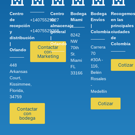
Centro
Centro
Bodega
Bodega
Recogemo
de
de
Miami
Envíos
en las
+14075529227
recepción
almacenaje
|
principales
+14075529268
y
general
Colombia
ciudades
8242
distribución
|
de
NW
|
Orlando
Colombia
Contactar
Carrera
70th
Orlando
con
70
St.
Marketing
#30A -
Miami
Cotizar
448
116,
FL
Arkansas
Belén
33166
Court,
Rosales
Kissimmee,
-
Florida,
Medellín
34759
Cotizar
Contactar
con
bodega